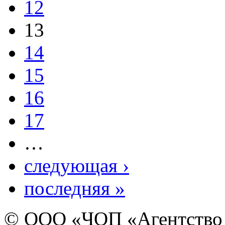
12
13
14
15
16
17
…
следующая ›
последняя »
© ООО «ЧОП «Агентство 